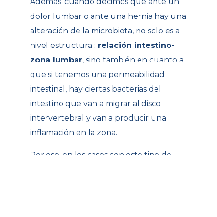
Además, cuando decimos que ante un
dolor lumbar o ante una hernia hay una
alteración de la microbiota, no solo es a
nivel estructural:
relación intestino-
zona lumbar
, sino también en cuanto a
que si tenemos una permeabilidad
intestinal, hay ciertas bacterias del
intestino que van a migrar al disco
intervertebral y van a producir una
inflamación en la zona.
Por eso, en los casos con este tipo de
pacientes será necesario
valorar cómo
es su sistema digestivo
: qué come,
cuánto y cuándo, cómo va al baño, si
tiene gases…