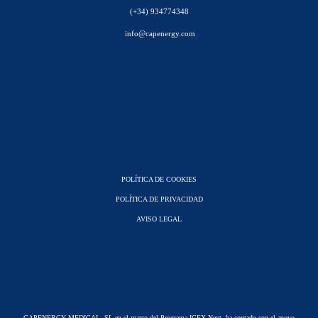
(+34) 934774348
info@capenergy.com
POLÍTICA DE COOKIES
POLÍTICA DE PRIVACIDAD
AVISO LEGAL
CAPENERGY MEDICAL, SL en el marco del Programa ICEX Next, ha contado con el apoyo