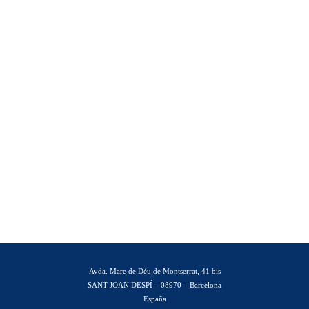
Avda. Mare de Déu de Montserrat, 41 bis
SANT JOAN DESPÍ – 08970 – Barcelona
España