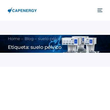
Home
Blog
suelo pélvico
Etiqueta:
suelo pélvico