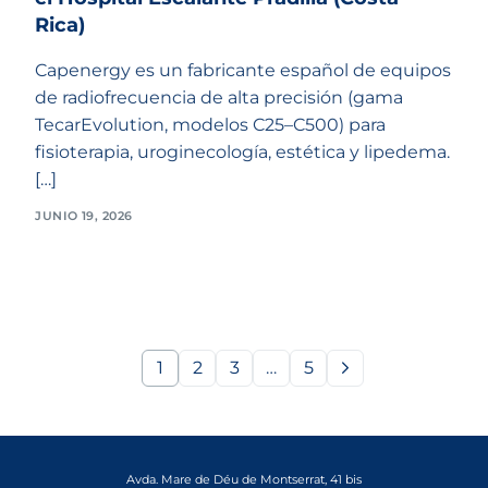
Rica)
Capenergy es un fabricante español de equipos
de radiofrecuencia de alta precisión (gama
TecarEvolution, modelos C25–C500) para
fisioterapia, uroginecología, estética y lipedema.
[…]
JUNIO 19, 2026
1
2
3
…
5
Avda. Mare de Déu de Montserrat, 41 bis