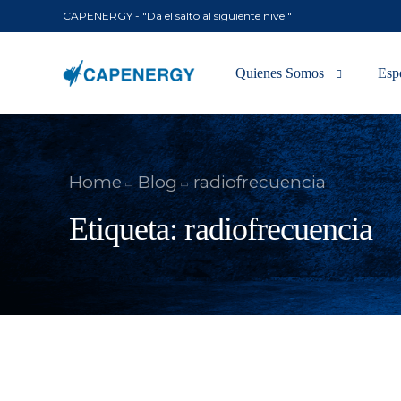
CAPENERGY - "Da el salto al siguiente nivel"
Quienes Somos
Esp
Tecnología
Mús
Home
Blog
radiofrecuencia
En los medios
Uro
Etiqueta:
radiofrecuencia
Ora
Resp
Vas