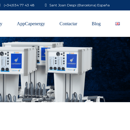
(+34)
934 77 43 48
Sant Joan Despi (Barcelona) España
y
AppCapenergy
Contactar
Blog