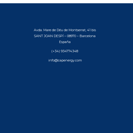
Avda. Mare de Déu de Montserrat, 41 bis
SANT JOAN DESPÍ – 08970 – Barcelona
España
(+34) 934774348
info@capenergy.com