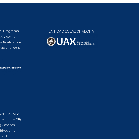
el Programa
ENTIDAD COLABORADORA
X y con la
a finalidad de
nacional de la
SANITARIO y
gulation (MDR)
gulatorios
tivos en el
 la UE.