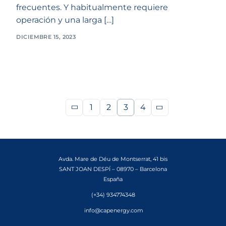
frecuentes. Y habitualmente requiere
operación y una larga […]
DICIEMBRE 15, 2023
1
2
3
4
Avda. Mare de Déu de Montserrat, 41 bis
SANT JOAN DESPÍ – 08970 – Barcelona
España
(+34) 934774348
info@capenergy.com