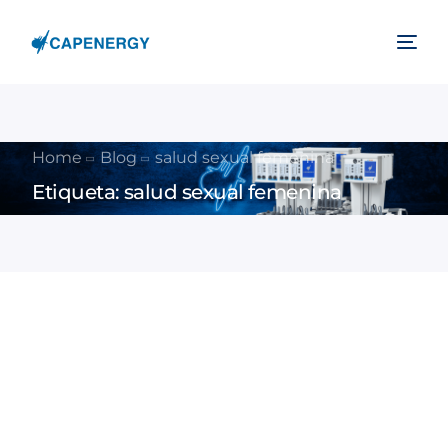
Home
Blog
salud sexual femenina
Etiqueta:
salud sexual femenina