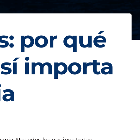
s: por qué
 sí importa
ia