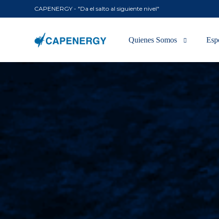
CAPENERGY - "Da el salto al siguiente nivel"
Quienes Somos
Esp
Tecnología
Mús
En los medios
Uro
Ora
Resp
Vas