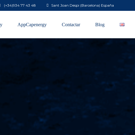
(+34)
934 77 43 48
Sant Joan Despi (Barcelona) España
y
AppCapenergy
Contactar
Blog