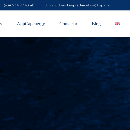
(+34)
934 77 43 48
Sant Joan Despi (Barcelona) España
y
AppCapenergy
Contactar
Blog