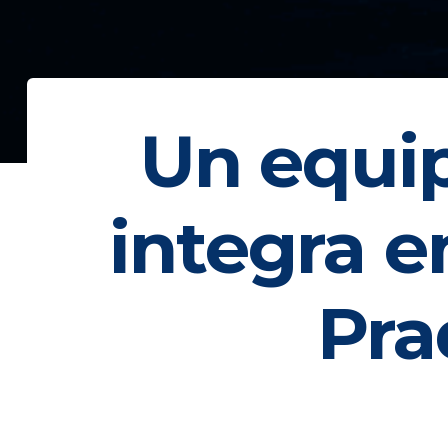
Un equi
integra e
Pra