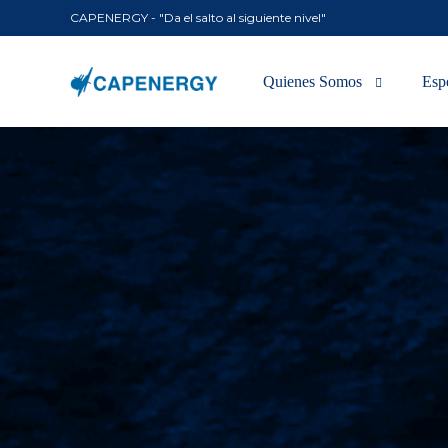
CAPENERGY - "Da el salto al siguiente nivel"
Quienes Somos
Esp
Tecnología
Mús
En los medios
Uro
Ora
Resp
Vas