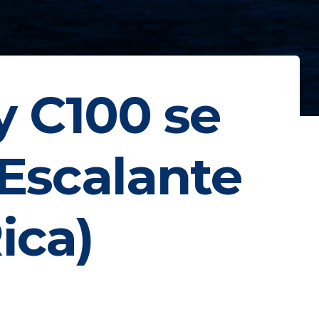
 C100 se
 Escalante
ica)