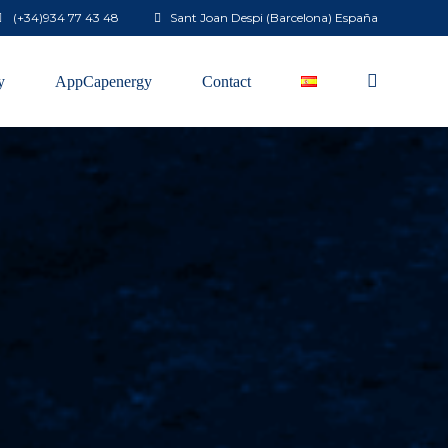
(+34)
934 77 43 48
Sant Joan Despi (Barcelona) España
y
AppCapenergy
Contact