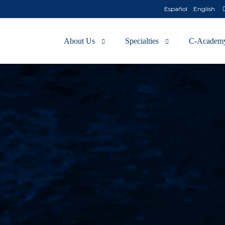
Español
English
About Us
Specialties
C-Academ
Technology
GARDEN
GARDEN II
OCTOPUS ☐
OCTOPUS △
OCTOPUS