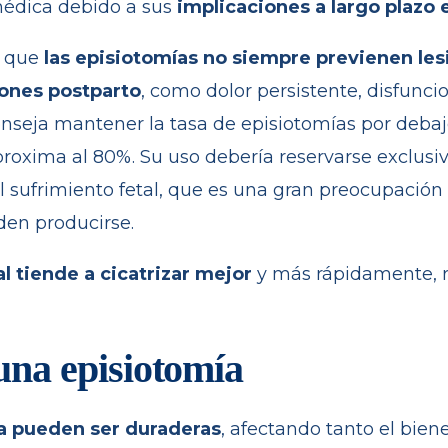
médica debido a sus
implicaciones a largo plazo e
n que
las episiotomías no siempre previenen les
iones postparto
, como dolor persistente, disfunc
onseja mantener la tasa de episiotomías por debaj
roxima al 80%. Su uso debería reservarse exclusi
l sufrimiento fetal, que es una gran preocupación
den producirse.
l tiende a cicatrizar mejor
y más rápidamente, 
una episiotomía
a pueden ser duraderas
, afectando tanto el bien