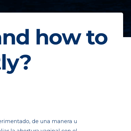
 and how to
tly?
erimentado, de una manera u