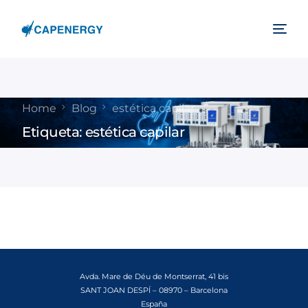
Home
Blog
estética capilar
Etiqueta:
estética capilar
Avda. Mare de Déu de Montserrat, 41 bis
SANT JOAN DESPÍ – 08970 – Barcelona
España