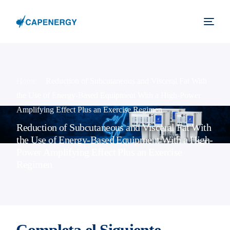
Home
Reduction of Subcutaneous and Visceral Fat With
the Use of Energy-Based Equipment With a High-Power
Amplifying Effect Plus an Exercise Regimen
Reduction of Subcutaneous and Visceral Fat With
the Use of Energy-Based Equipment With a High-
Power Amplifying Effect Plus an Exercise
Regimen