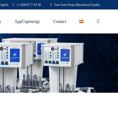
English
(+34)
934 77 43 48
Sant Joan Despi (Barcelona) España
y
AppCapenergy
Contact
C BEAUTY
C 1.0
C 2.0
C 3.0
C 4.0
C ORQUIDEA
C JAZMIN