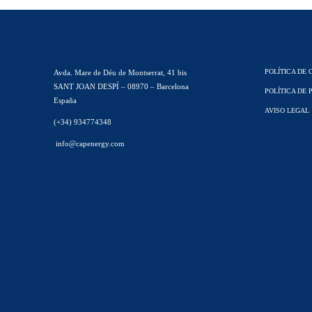
POLÍTICA DE 
Avda. Mare de Déu de Montserrat, 41 bis
SANT JOAN DESPÍ – 08970 – Barcelona
POLÍTICA DE 
España
AVISO LEGAL
(+34) 934774348
info@capenergy.com