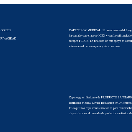
COOKIES
CAPENERGY MEDICAL, SL en el marco del Progr
ha contado con el apoyo ICEX y con la cofinanciació
PRIVACIDAD
europeo FEDER. La finalidad de este apoyo es contrib
internacional de la empresa y de su entorno.
Capenergy es fabricante de PRODUCTO SANITARIO
certificado Medical Device Regulation (MDR) cumpl
los requisitos regulatorios necesarios para comercializ
dispositivos en el mercado de productos sanitarios d