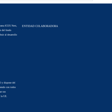
ama ICEX Next,
ENTIDAD COLABORADORA
n del fondo
uir al desarrollo
 y dispone del
iendo con todos
ar sus
e la UE.