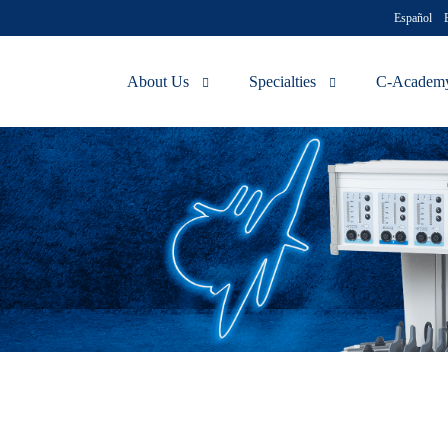
Español
About Us
Specialties
C-Academ
Technology
Aesthetic Medical